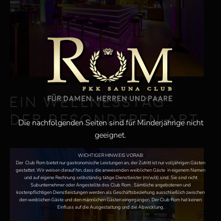
Ein Wellnesstag
der besonderen Art
Die nachfolgenden Seiten sind für Minderjährige nicht
geeignet.
WICHTIGER HINWEIS VORAB:
Der Club Rom bietet nur gastronomische Leistungen an, der Zutritt ist nur volljährigen Gästen
gestattet. Wir weisen darauf hin, dass die anwesenden weiblichen Gäste in eigenem Namen
und auf eigene Rechnung selbständig tätige Dienstleister (m/w/d) sind. Sie sind nicht
Subunternehmer oder Angestellte des Club Rom . Sämtliche angebotenen und
kostenpflichtigen Dienstleistungen werden als Geschäftsbeziehung ausschließlich zwischen
den weiblichen Gäste und den männlichen Gästen eingegangen. Der Club Rom hat keinen
Einfluss auf die Ausgestaltung und die Abwicklung.