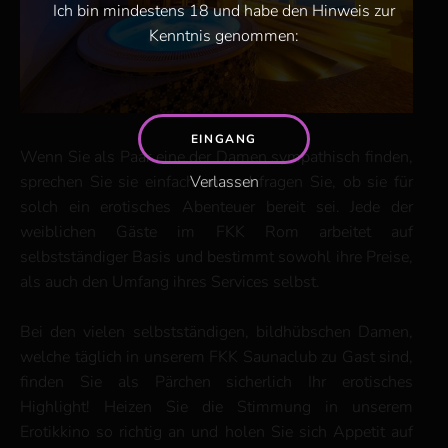
Ich bin mindestens 18 und habe den Hinweis zur
Kenntnis genommen:
EINGANG
Wenn Sie als Paar eine der Damen sympathisch finden,
sprechen Sie sie einfach an und fragen Sie, ob sie für
Verlassen
solch ein erotisches Abenteuer bereit sei. Jede der
weiblichen Gäste im FKK Rom arbeitet auf
selbstständiger Basis und bestimmt sowohl ihre Preise,
als auch den Umfang ihres Services selbst.
Bei den vielen selbstständigen, bildhübschen Damen,
welche täglich in unserem FKK Saunaclub zu Gast sind,
finden Sie als Pärchen sicherlich Ihr erotisches
Highlight! Heizen Sie die Stimmung in unserem
Erotikkino so richtig an und holen Sie sich Appetit auf