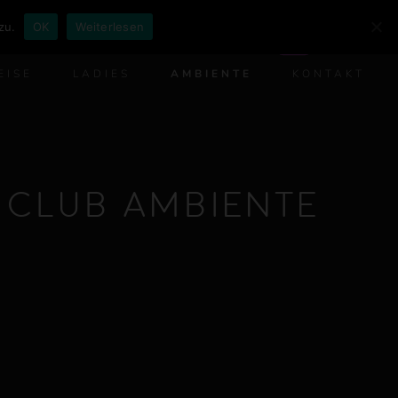
zu.
OK
Weiterlesen
DE
EISE
LADIES
AMBIENTE
KONTAKT
Club Ambiente