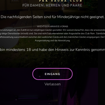
Die nachfolgenden Seiten sind für Minderjährige nicht geeignet.
WICHTIGER HINWEIS VORAB:
e Leistungen an, der Zutritt ist nur volljährigen Gästen gestattet. Wir weisen darauf hin, dass die anwese
 tätige Dienstleister (m/w/d) sind. Sie sind nicht Subunternehmer oder Angestellte des Club Rom . Sämtlic
ftsbeziehung ausschließlich zwischen den weiblichen Gäste und den männlichen Gästen eingegangen. Der C
Ausgestaltung und die Abwicklung.
 bin mindestens 18 und habe den Hinweis zur Kenntnis genom
EINGANG
Verlassen