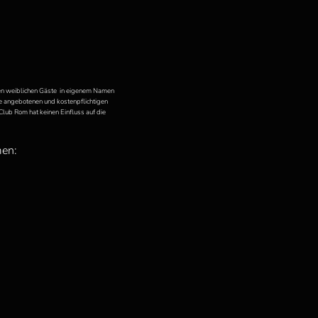
nden weiblichen Gäste in eigenem Namen
he angebotenen und kostenpflichtigen
lub Rom hat keinen Einfluss auf die
men: