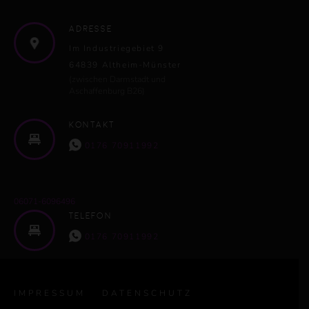
Adresse
Im Industriegebiet 9
64839 Altheim-Münster
(zwischen Darmstadt und
Aschaffenburg B26)
Kontakt
0176 70911992
06071-6096496
Telefon
0176 70911992
IMPRESSUM
DATENSCHUTZ