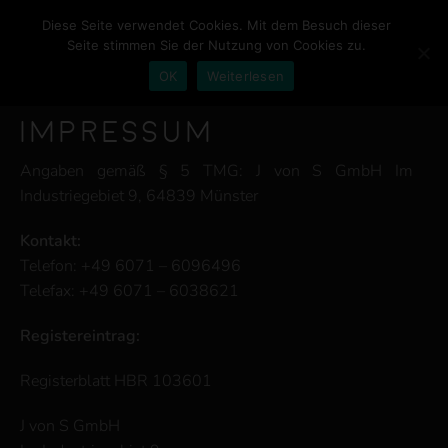
Diese Seite verwendet Cookies. Mit dem Besuch dieser
Seite stimmen Sie der Nutzung von Cookies zu.
OK
Weiterlesen
HOME
Impressum
NEWS
Angaben gemäß § 5 TMG: J von S GmbH Im
Industriegebiet 9, 64839 Münster
PREISE
Kontakt:
LADIES
Telefon: +49 6071 – 6096496
Telefax: +49 6071 – 6038621
AMBIENTE
Registereintrag:
KONTAKT
Registerblatt HBR 103601
J von S GmbH