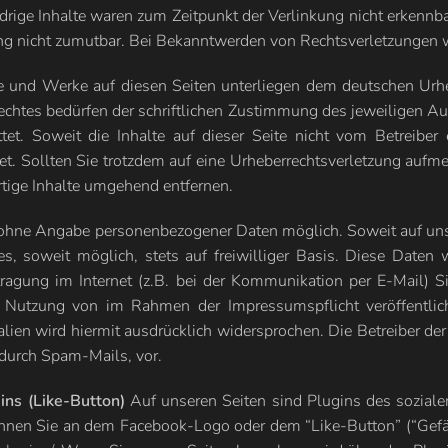
ige Inhalte waren zum Zeitpunkt der Verlinkung nicht erkennbar
ung nicht zumutbar. Bei Bekanntwerden von Rechtsverletzungen 
lte und Werke auf diesen Seiten unterliegen dem deutschen Urhe
chtes bedürfen der schriftlichen Zustimmung des jeweiligen Au
et. Soweit die Inhalte auf dieser Seite nicht vom Betreiber 
net. Sollten Sie trotzdem auf eine Urheberrechtsverletzung auf
tige Inhalte umgehend entfernen.
l ohne Angabe personenbezogener Daten möglich. Soweit auf un
es, soweit möglich, stets auf freiwilliger Basis. Diese Daten
ragung im Internet (z.B. bei der Kommunikation per E-Mail) Si
er Nutzung von im Rahmen der Impressumspflicht veröffentlic
en wird hiermit ausdrücklich widersprochen. Die Betreiber der S
durch Spam-Mails, vor.
ns (Like-Button)
Auf unseren Seiten sind Plugins des sozial
nen Sie an dem Facebook-Logo oder dem “Like-Button” (“Gefällt