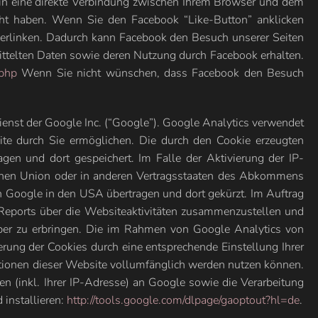
gin eine direkte Verbindung zwischen Ihrem Browser und dem
ucht haben. Wenn Sie den Facebook “Like-Button” anklicken
 verlinken. Dadurch kann Facebook den Besuch unserer Seiten
mittelten Daten sowie deren Nutzung durch Facebook erhalten.
.php
Wenn Sie nicht wünschen, dass Facebook den Besuch
nst der Google Inc. (“Google”). Google Analytics verwendet
ite durch Sie ermöglichen. Die durch den Cookie erzeugten
en und dort gespeichert. Im Falle der Aktivierung der IP-
schen Union oder in anderen Vertragsstaaten des Abkommens
n Google in den USA übertragen und dort gekürzt. Im Auftrag
Reports über die Websiteaktivitäten zusammenzustellen und
ber zu erbringen. Die im Rahmen von Google Analytics von
ung der Cookies durch eine entsprechende Einstellung Ihrer
nktionen dieser Website vollumfänglich werden nutzen können.
n (inkl. Ihrer IP-Adresse) an Google sowie die Verarbeitung
installieren:
http://tools.google.com/dlpage/gaoptout?hl=de
.