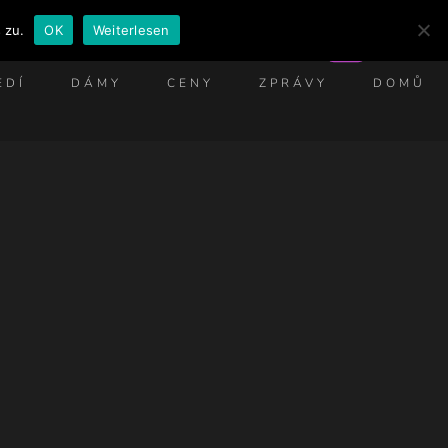
 zu.
OK
Weiterlesen
CS
EDÍ
DÁMY
CENY
ZPRÁVY
DOMŮ