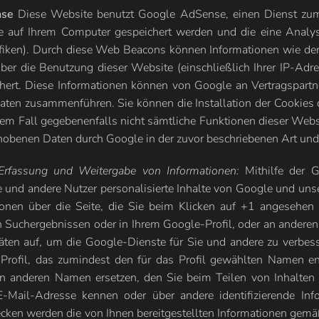
nse
Diese Website benutzt Google AdSense, einen Dienst zum 
ie auf Ihrem Computer gespeichert werden und die eine Anal
iken). Durch diese Web Beacons können Informationen wie der 
er die Benutzung dieser Website (einschließlich Ihrer IP-Ad
hert. Diese Informationen können von Google an Vertragspartn
aten zusammenführen. Sie können die Installation der Cookies 
iesem Fall gegebenenfalls nicht sämtliche Funktionen dieser Web
 erhobenen Daten durch Google in der zuvor beschriebenen Art 
Erfassung und Weitergabe von Informationen:
Mithilfe der G
ie und andere Nutzer personalisierte Inhalte von Google und uns
tionen über die Seite, die Sie beim Klicken auf +1 angeseh
 Suchergebnissen oder in Ihrem Google-Profil, oder an anderen
täten auf, um die Google-Dienste für Sie und andere zu verb
le-Profil, das zumindest den für das Profil gewählten Namen 
 anderen Namen ersetzen, den Sie beim Teilen von Inhalten ü
E-Mail-Adresse kennen oder über andere identifizierende In
ken werden die von Ihnen bereitgestellten Informationen gem