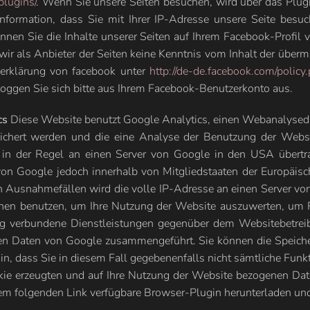
plugins/
. Wenn Sie unsere Seiten besuchen, wird über das Plu
 Information, dass Sie mit Ihrer IP-Adresse unsere Seite bes
nen Sie die Inhalte unserer Seiten auf Ihrem Facebook-Profil
ir als Anbieter der Seiten keine Kenntnis vom Inhalt der über
zerklärung von facebook unter
http://de-de.facebook.com/policy
oggen Sie sich bitte aus Ihrem Facebook-Benutzerkonto aus.
cs
Diese Website benutzt Google Analytics, einen Webanalysedie
eichert werden und die eine Analyse der Benutzung der Webs
in der Regel an einen Server von Google in den USA übertrag
von Google jedoch innerhalb von Mitgliedstaaten der Europäi
n Ausnahmefällen wird die volle IP-Adresse an einen Server vo
ionen benutzen, um Ihre Nutzung der Website auszuwerten, um 
ng verbundene Dienstleistungen gegenüber dem Websitebetrei
ren Daten von Google zusammengeführt. Sie können die Speicher
in, dass Sie in diesem Fall gegebenenfalls nicht sämtliche Fu
ie erzeugten und auf Ihre Nutzung der Website bezogenen Date
em folgenden Link verfügbare Browser-Plugin herunterladen und 