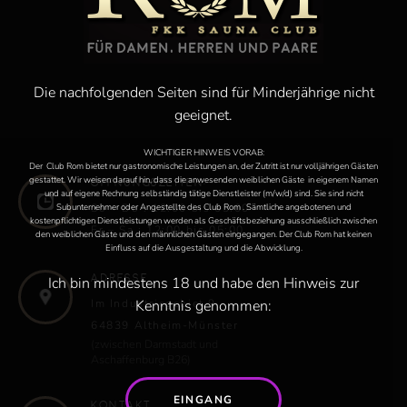
Die nachfolgenden Seiten sind für Minderjährige nicht
geeignet.
WICHTIGER HINWEIS VORAB:
Der Club Rom bietet nur gastronomische Leistungen an, der Zutritt ist nur volljährigen Gästen
gestattet. Wir weisen darauf hin, dass die anwesenden weiblichen Gäste in eigenem Namen
Öffnungszeiten:
und auf eigene Rechnung selbständig tätige Dienstleister (m/w/d) sind. Sie sind nicht
Subunternehmer oder Angestellte des Club Rom . Sämtliche angebotenen und
So – Do : 12:00 bis 03:00
kostenpflichtigen Dienstleistungen werden als Geschäftsbeziehung ausschließlich zwischen
Fr – Sa : 12:00 bis 05:00
den weiblichen Gäste und den männlichen Gästen eingegangen. Der Club Rom hat keinen
Einfluss auf die Ausgestaltung und die Abwicklung.
Adresse
Ich bin mindestens 18 und habe den Hinweis zur
Kenntnis genommen:
Im Industriegebiet 9
64839 Altheim-Münster
(zwischen Darmstadt und
Aschaffenburg B26)
EINGANG
Kontakt