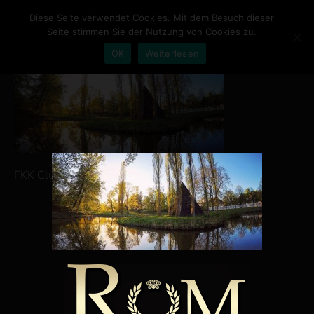
Diese Seite verwendet Cookies. Mit dem Besuch dieser
Seite stimmen Sie der Nutzung von Cookies zu.
OK
Weiterlesen
HOME
NEWS
PREISE
FKK Club bei Hanau
LADIES
AMBIENTE
KONTAKT