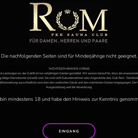
Die nachfolgenden Seiten sind für Minderjährige nicht geeignet.
WICHTIGER HINWEIS VORAB:
e Leistungen an, der Zutritt ist nur volljährigen Gästen gestattet. Wir weisen darauf hin, dass die anwese
 tätige Dienstleister (m/w/d) sind. Sie sind nicht Subunternehmer oder Angestellte des Club Rom . Sämtlic
ftsbeziehung ausschließlich zwischen den weiblichen Gäste und den männlichen Gästen eingegangen. Der C
Ausgestaltung und die Abwicklung.
 bin mindestens 18 und habe den Hinweis zur Kenntnis genom
EINGANG