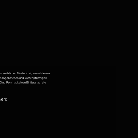
nden weiblichen Gäste in eigenem Namen
he angebotenen und kostenpflichtigen
lub Rom hat keinen Einfluss auf die
men: