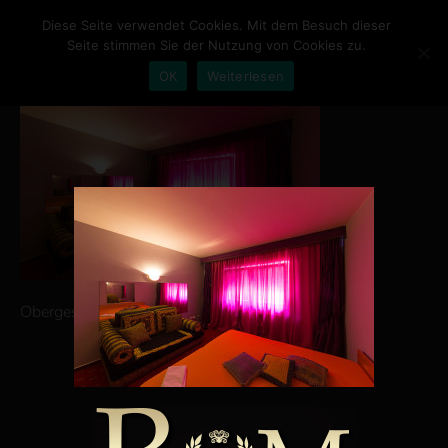
Diese Seite verwendet Cookies. Mit dem Besuch dieser
Seite stimmen Sie der Nutzung von Cookies zu.
OK
Weiterlesen
HOME
NEWS
PREISE
LADIES
AMBIENTE
Obergeschoss FKK Rom
KONTAKT