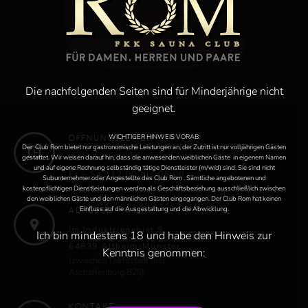
Die nachfolgenden Seiten sind für Minderjährige nicht
geeignet.
WICHTIGER HINWEIS VORAB:
Öffnungszeiten:
Der Club Rom bietet nur gastronomische Leistungen an, der Zutritt ist nur volljährigen Gästen
So – Do : 12:00 bis 03:00
gestattet. Wir weisen darauf hin, dass die anwesenden weiblichen Gäste in eigenem Namen
und auf eigene Rechnung selbständig tätige Dienstleister (m/w/d) sind. Sie sind nicht
Fr – Sa : 12:00 bis 05:00
Subunternehmer oder Angestellte des Club Rom . Sämtliche angebotenen und
kostenpflichtigen Dienstleistungen werden als Geschäftsbeziehung ausschließlich zwischen
den weiblichen Gäste und den männlichen Gästen eingegangen. Der Club Rom hat keinen
Einfluss auf die Ausgestaltung und die Abwicklung.
Adresse
Im Industriegebiet 9
Ich bin mindestens 18 und habe den Hinweis zur
64839 Altheim-Münster
Kenntnis genommen:
(zwischen Darmstadt und
Aschaffenburg B26)
Kontakt