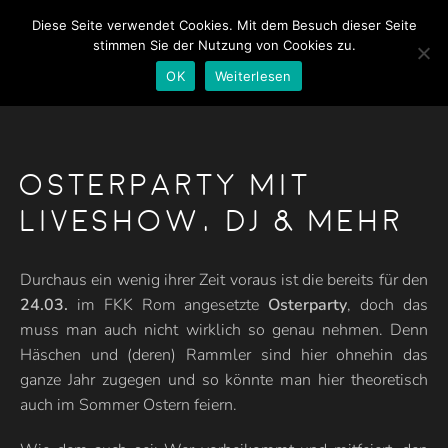
Diese Seite verwendet Cookies. Mit dem Besuch dieser Seite
stimmen Sie der Nutzung von Cookies zu.
OK
Weiterlesen
KONTAKT
HOTEL
Osterparty mit
PROSTŘEDÍ
Liveshow, DJ & mehr
DÁMY
Durchaus ein wenig ihrer Zeit voraus ist die bereits für den
CENY
24.03.
im FKK Rom angesetzte
Osterparty
, doch das
muss man auch nicht wirklich so genau nehmen. Denn
ZPRÁVY
Häschen und (deren) Rammler sind hier ohnehin das
ganze Jahr zugegen und so könnte man hier theoretisch
DOMŮ
auch im Sommer Ostern feiern.